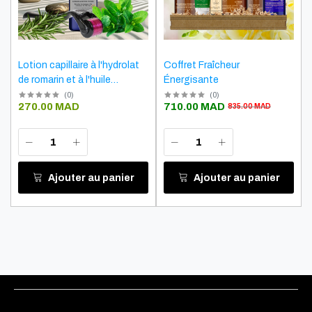
Lotion capillaire à l'hydrolat
Coffret Fraîcheur
de romarin et à l'huile
Énergisante
essentielle de menthe
(
0
)
(
0
)
270.00 MAD
710.00 MAD
835.00 MAD
poivrée
Ajouter au panier
Ajouter au panier